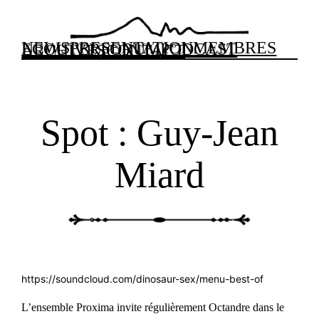
Aller
au
NEWS
PRESENTATION
MEMBRES
contenu
ECOUTER
FORUM
PODCAST
ARCHIVES
CONTACT
Spot : Guy-Jean
Miard
https://soundcloud.com/dinosaur-sex/menu-best-of
L’ensemble Proxima invite régulièrement Octandre dans le